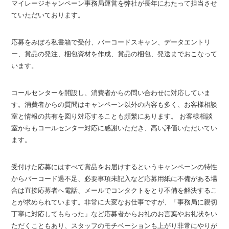
マイレージキャンペーン事務局運営を弊社が長年にわたって担当させ
ていただいております。
応募をみぼろ私書箱で受付、バーコードスキャン、データエントリ
ー、賞品の発注、梱包資材を作成、賞品の梱包、発送までおこなって
います。
コールセンターを開設し、消費者からの問い合わせに対応していま
す。消費者からの質問はキャンペーン以外の内容も多く、お客様相談
室と情報の共有を図り対応することも頻繁にあります。 お客様相談
室からもコールセンター対応に感謝いただき、高い評価いただいてい
ます。
受付けた応募にはすべて賞品をお届けするというキャンペーンの特性
からバーコード過不足、必要事項未記入など応募用紙に不備がある場
合は直接応募者へ電話、メールでコンタクトをとり不備を解決するこ
とが求められています。非常に大変なお仕事ですが、「事務局に親切
丁寧に対応してもらった」など応募者からお礼のお言葉やお礼状をい
ただくこともあり、スタッフのモチベーションも上がり非常にやりが