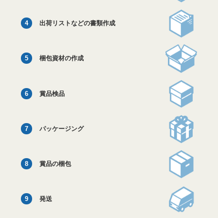
4
出荷リストなどの書類作成
5
梱包資材の作成
6
賞品検品
7
パッケージング
8
賞品の梱包
9
発送